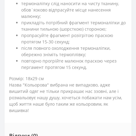
термоналіпку слід наносити на чисту тканину,
обов`язково відпрасуйте місце нанесення
малюнку;
прикладіть потрібний фрагмент термоналіпки до
тканини тильною (шорсткою) стороною;
пропрасуйте фрагмент розігрітою праскою
протягом 15-30 секунд;
після повного охолодження термоналіпки,
обережно зніміть термоплівку;
повторно прогрійте малюнок праскою через
пергамент протягом 15 секунд.
Розмір: 18х29 см
Назва "Кольорова" вибрана не випадково, адже
вишитий одяг не тільки прикрашає нас ззовні, але і
розмальовує нашу душу, хочеться побажати нам усім,
щоб життя наше було таким же кольоровим, як
вишивка!
Відгуки (0)