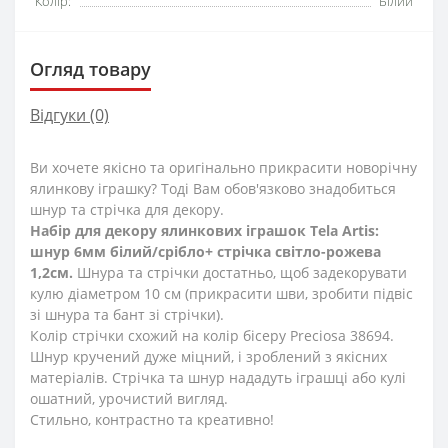
Колір:
Білий
Огляд товару
Відгуки (0)
Ви хочете якісно та оригінально прикрасити новорічну
ялинкову іграшку? Тоді Вам обов'язково знадобиться
шнур та стрічка для декору.
Набір для декору ялинкових іграшок Tela Artis:
шнур 6мм білий/срібло+ стрічка світло-рожева
1,2см.
Шнура та стрічки достатньо, щоб задекорувати
кулю діаметром 10 см (прикрасити шви, зробити підвіс
зі шнура та бант зі стрічки).
Колір стрічки схожий на колір бісеру Preciosa 38694.
Шнур кручений дуже міцний, і зроблений з якісних
матеріалів. Стрічка та шнур нададуть іграшці або кулі
ошатний, урочистий вигляд.
Стильно, контрастно та креативно!