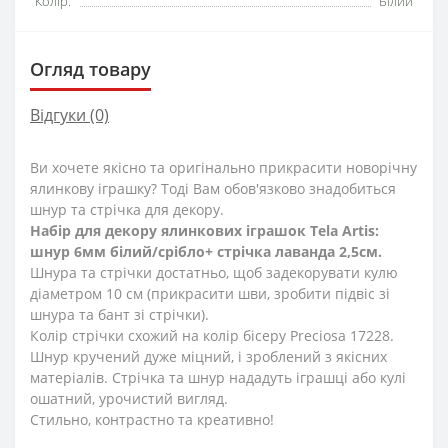
Колір:
Білий
Огляд товару
Відгуки (0)
Ви хочете якісно та оригінально прикрасити новорічну
ялинкову іграшку? Тоді Вам обов'язково знадобиться
шнур та стрічка для декору.
Набір для декору ялинкових іграшок Tela Artis:
шнур 6мм білий/срібло+ стрічка лаванда 2,5см.
Шнура та стрічки достатньо, щоб задекорувати кулю
діаметром 10 см (прикрасити шви, зробити підвіс зі
шнура та бант зі стрічки).
Колір стрічки схожий на колір бісеру Preciosa 17228.
Шнур кручений дуже міцний, і зроблений з якісних
матеріалів. Стрічка та шнур нададуть іграшці або кулі
ошатний, урочистий вигляд.
Стильно, контрастно та креативно!