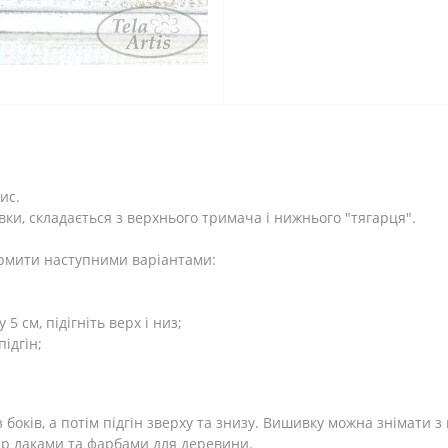
ис.
ки, складається з верхнього тримача і нижнього "тягарця".
рмити наступними варіантами:
5 см, підігніть верх і низ;
підгін;
боків, а потім підгін зверху та знизу. Вишивку можна знімати з 
ір лаками та фарбами для деревини.