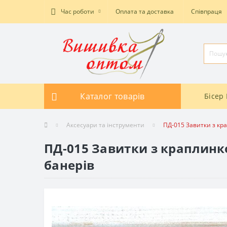
Час роботи
Оплата та доставка
Співпраця
Каталог товарів
Бісер 
Аксесуари та інструменти
ПД-015 Завитки з кра
ПД-015 Завитки з краплинко
банерів