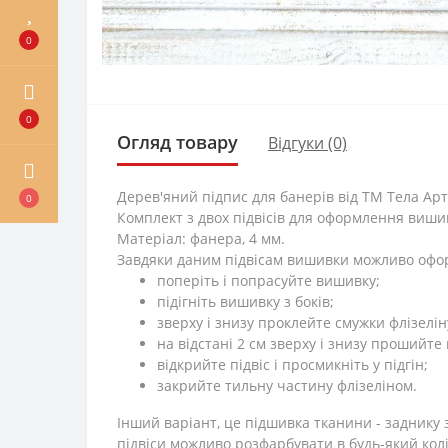
0
0
Огляд товару
Відгуки (0)
Дерев'яний підпис для банерів від ТМ Тела Арт
0
Комплект з двох підвісів для оформлення вишив
Матеріал: фанера, 4 мм.
Завдяки даним підвісам вишивки можливо офо
поперіть і попрасуйте вишивку;
підігніть вишивку з боків;
зверху і знизу проклейте смужки флізеліну 
на відстані 2 см зверху і знизу прошийте 
відкрийте підвіс і просмикніть у підгін;
закрийте тильну частину флізеліном.
Інший варіант, це підшивка тканини - заднику з 
підвіси можливо розфарбувати в будь-який кол