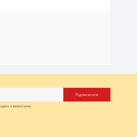
Підписатися
згоден з вимогами