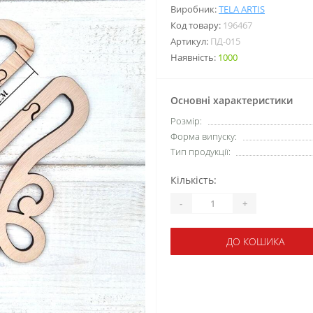
Виробник:
TELA ARTIS
Код товару:
196467
Артикул:
ПД-015
Наявність:
1000
Основні характеристики
Розмір:
Форма випуску:
Тип продукції:
Кількість:
-
+
ДО КОШИКА