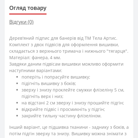
Огляд товару
Відгуки (0)
Дерев'яний підпис для банерів від ТМ Тела Артис.
Комплект з двох підвісів для оформлення вишивки,
складається з верхнього тримача і нижнього "тягарця".
Матеріал: фанера, 4 мм.
Завдяки даним підвісам вишивки можливо оформити
наступними варіантами:
поперіть і попрасуйте вишивку;
підігніть вишивку з боків;
зверху і знизу проклейте смужки флізеліну 5 см,
підігніть верх і низ;
на відстані 2 см зверху і знизу прошийте підгін;
відкрийте підвіс і просмикніть у підгін;
закрийте тильну частину флізеліном.
Інший варіант, це підшивка тканини - заднику з боків, а
потім підгін зверху та знизу. Вишивку можна знімати з