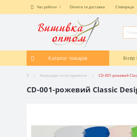
Час роботи
Оплата та доставка
Співпраця
Каталог товарів
Бісер 
Аксесуари та інструменти
CD-001-рожевий Class
CD-001-рожевий Classic Des