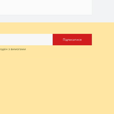
Підписатися
згоден з вимогами