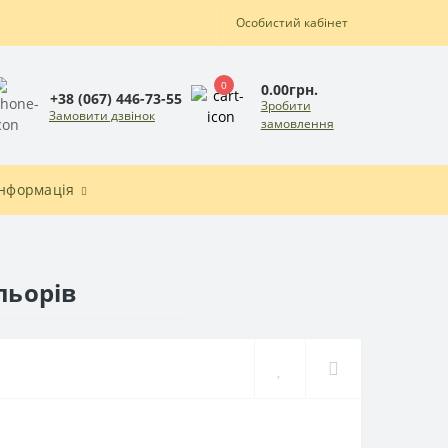
Особистий кабінет
0
0.00грн.
+38 (067) 446-73-55
Зробити
Замовити дзвінок
замовлення
Інформація
льорів