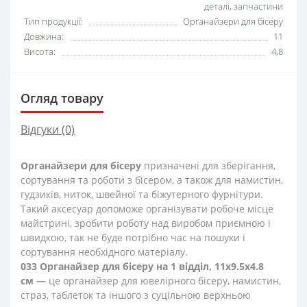
деталі, запчастини
Тип продукції:
Органайзери для бісеру
Довжина:
11
Висота:
4,8
Огляд товару
Відгуки (0)
Органайзери для бісеру
призначені для зберігання,
сортування та роботи з бісером, а також для намистин,
гудзиків, ниток, швейної та біжутерного фурнітури.
Такий аксесуар допоможе організувати робоче місце
майстрині, зробити роботу над виробом приємною і
швидкою, так не буде потрібно час на пошуки і
сортування необхідного матеріалу.
033 Органайзер для бісеру на 1 відділ, 11х9.5х4.8
см —
це органайзер для ювелірного бісеру, намистин,
страз, таблеток та іншого з суцільною верхньою