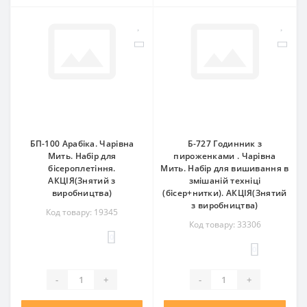
БП-100 Арабіка. Чарівна
Б-727 Годинник з
Мить. Набір для
пироженками . Чарівна
бісероплетіння.
Мить. Набір для вишивання в
АКЦІЯ(Знятий з
змішаній техніці
виробництва)
(бісер+нитки). АКЦІЯ(Знятий
з виробництва)
Код товару: 19345
Код товару: 33306
0
0
-
+
-
+