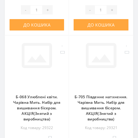
-
+
-
+
ДО КОШИКА
ДО КОШИКА
Б-068 Улюблені квіти.
Б-705 Південне натхнення.
Чарівна Мить. Набір для
Чарівна Мить. Набір для
вишивання бісером.
вишивання бісером.
АКЦІЯ(Знятий з
АКЦІЯ(Знятий з
виробництва)
виробництва)
Код товару: 29322
Код товару: 29321