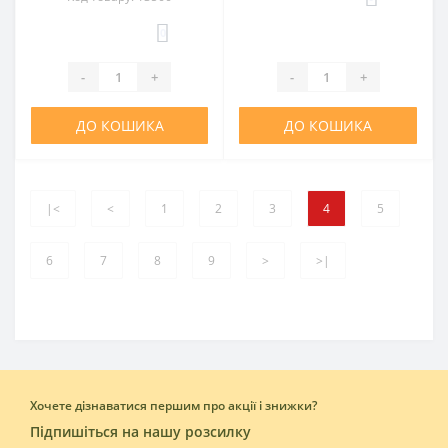
0
-
+
-
+
ДО КОШИКА
ДО КОШИКА
|<
<
1
2
3
4
5
6
7
8
9
>
>|
Хочете дізнаватися першим про акції і знижки?
Підпишіться на нашу розсилку