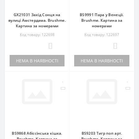
GX21031 Захід Сонця на
BS9991 Пара у Венеції.
вулиці Амстердама. Brushme.
Brushme. Картина за
Картина за номерами
номерами
Код товару: 122698
Код товару: 122697
0
0
НЕМА В НАЯВНОСТІ
НЕМА В НАЯВНОСТІ
BS9868 Абіссінська кішка.
BS9203 Тигр поп арт.
Brushme. Картина за
Brushme. Картина за