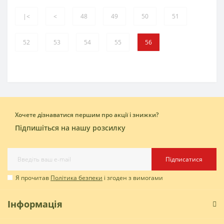
|<
<
48
49
50
51
52
53
54
55
56
Хочете дізнаватися першим про акції і знижки?
Підпишіться на нашу розсилку
Підписатися
Я прочитав
Політика безпеки
і згоден з вимогами
Інформація