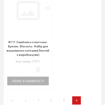
B111 Смайлики хлопчики.
Брелок. Biscornu. Набір для
вишивання нитками(Знятий
з виробництва)
Код товару: 27211
0
НЕМА В НАЯВНОСТІ
|<
<
1
2
3
4