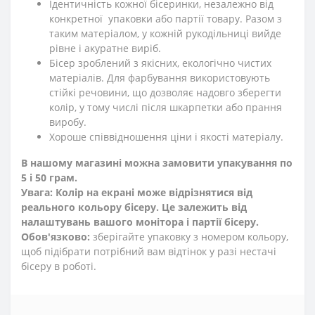
Ідентичність кожної бісеринки, незалежно від
конкретної упаковки або партії товару. Разом з
таким матеріалом, у кожній рукодільниці вийде
рівне і акуратне виріб.
Бісер зроблений з якісних, екологічно чистих
матеріалів. Для фарбування використовують
стійкі речовини, що дозволяє надовго зберегти
колір, у тому числі після шкарпетки або прання
виробу.
Хороше співвідношення ціни і якості матеріалу.
В нашому магазині можна замовити упакування по
5 і 50 грам.
Увага: Колір на екрані може відрізнятися від
реального кольору бісеру. Це залежить від
налаштувань вашого монітора і партії бісеру.
Обов'язково:
зберігайте упаковку з номером кольору,
щоб підібрати потрібний вам відтінок у разі нестачі
бісеру в роботі.