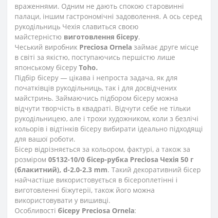
враженнями. Одним не дають спокою старовинні
палаци, іншим гастрономічні задоволення. А ось серед
рукодільниць Чехія славиться своєю
майстерністю
виготовлення бісеру
.
Чеський виробник
Preciosa Ornela
займає друге місце
в світі за якістю, поступаючись першістю лише
японському бісеру
Toho.
Підбір бісеру — цікава і непроста задача, як для
початківців рукодільниць, так і для досвідчених
майстринь. Займаючись підбором бісеру можна
відчути творчість в квадраті. Відчути себе не тільки
рукодільницею, але і трохи художником, коли з безлічі
кольорів і відтінків бісеру вибирати ідеально підходящі
для вашої роботи.
Бісер відрізняється за кольором, фактурі, а також за
розміром
05132-10/0 бісер-рубка Preciosa Чехія 50 г
(блакитний), d-2.0-2.3 mm
. Такий декоративний бісер
найчастіше використовується в бісероплетінні і
виготовленні біжутерії, також його можна
використовувати у вишивці.
Особливості
бісеру Preciosa Ornela
: