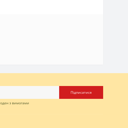
Підписатися
згоден з вимогами