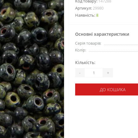
Код товару:
147288
Артикул:
29980
Наявність:
8
Основні характеристики
Серія товарів:
Колір:
Кількість:
-
+
ДО КОШИКА