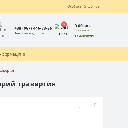
Особистий кабінет
0
0.00грн.
+38 (067) 446-73-55
Зробити
Замовити дзвінок
замовлення
Інформація
травертин
зорий травертин