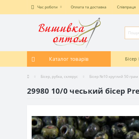
Час роботи
Оплата та доставка
Співпраця
Каталог товарів
Бісер 
Бісер, рубка, склярус
Бісер №10 круглий 50 грам
29980 10/0 чеський бісер Pr