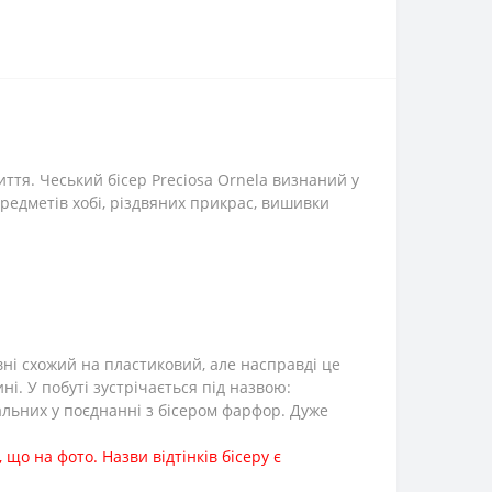
ття. Чеський бісер Preciosa Ornela визнаний у
 предметів хобі, різдвяних прикрас, вишивки
вні схожий на пластиковий, але насправді це
і. У побуті зустрічається під назвою:
альних у поєднанні з бісером фарфор. Дуже
 що на фото. Назви відтінків бісеру є