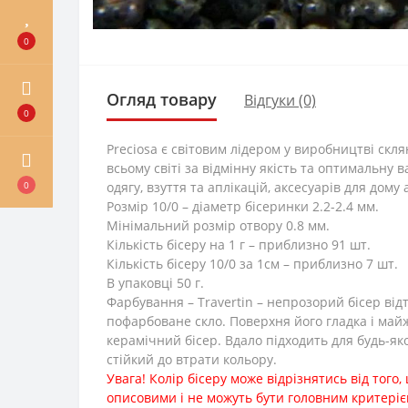
0
Огляд товару
Відгуки (0)
0
Preciosa є світовим лідером у виробництві скл
всьому світі за відмінну якість та оптимальну 
одягу, взуття та аплікацій, аксесуарів для дому
0
Розмір 10/0 – діаметр бісеринки 2.2-2.4 мм.
Мінімальний розмір отвору 0.8 мм.
Кількість бісеру на 1 г – приблизно 91 шт.
Кількість бісеру 10/0 за 1см – приблизно 7 шт.
В упаковці 50 г.
Фарбування – Travertin – непрозорий бісер від
пофарбоване скло. Поверхня його гладка і майж
керамічний бісер. Вдало підходить для будь-як
стійкий до втрати кольору.
Увага! Колір бісеру може відрізнятись від того,
описовими і не можуть бути головним критерієм