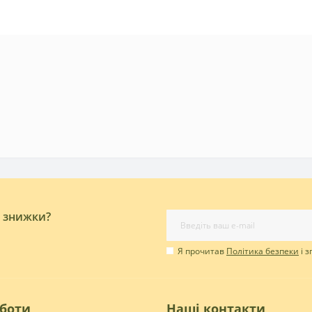
і знижки?
Я прочитав
Політика безпеки
і 
оботи
Наші контакти