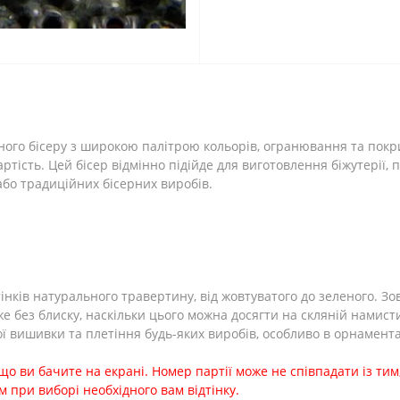
яного бісеру з широкою палітрою кольорів, огранювання та покри
вартість. Цей бісер відмінно підійде для виготовлення біжутерії,
 або традиційних бісерних виробів.
тінків натурального травертину, від жовтуватого до зеленого. Зо
е без блиску, наскільки цього можна досягти на скляній намистин
ої вишивки та плетіння будь-яких виробів, особливо в орнамент
 що ви бачите на екрані. Номер партії може не співпадати із тим,
 при виборі необхідного вам відтінку.