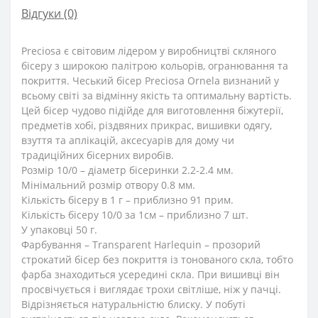
Відгуки (0)
Preciosa є світовим лідером у виробництві скляного
бісеру з широкою палітрою кольорів, огранювання та
покриття. Чеський бісер Preciosa Ornela визнаний у
всьому світі за відмінну якість та оптимальну вартість.
Цей бісер чудово підійде для виготовлення біжутерії,
предметів хобі, різдвяних прикрас, вишивки одягу,
взуття та аплікацій, аксесуарів для дому чи
традиційних бісерних виробів.
Розмір 10/0 – діаметр бісеринки 2.2-2.4 мм.
Мінімальний розмір отвору 0.8 мм.
Кількість бісеру в 1 г – приблизно 91 прим.
Кількість бісеру 10/0 за 1см – приблизно 7 шт.
У упаковці 50 г.
Фарбування – Transparent Harlequin – прозорий
строкатий бісер без покриття із тонованого скла, тобто
фарба знаходиться усередині скла. При вишивці він
просвічується і виглядає трохи світліше, ніж у пачці.
Відрізняється натуральністю блиску. У побуті