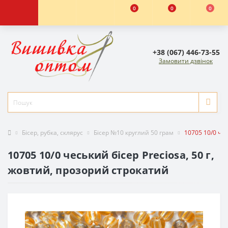
0
0
0
+38 (067) 446-73-55
Замовити дзвінок
Бісер, рубка, склярус
Бісер №10 круглий 50 грам
10705 10/0 чес
10705 10/0 чеський бісер Preciosa, 50 г,
жовтий, прозорий строкатий