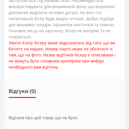
зустрічається під назвою скло. Рекомендується
використовувати для вишивання фону, що візуально
допоможе виділити основні деталі. На його тлі
непрозорий бісер буде видно чіткіше. Добре підійде
для вишивки складок, прожилок листочків та темних
тіньових місць на картинці. Бісер не вигоряє та не
стирається.
Увага! Колір бісеру може відрізнятись від того, що ви
бачите на екрані. Номер партії може не збігатися із
тим, що на фото. Назви відтінків бісеру є описовими і
не можуть бути головним критерієм при виборі
необхідного вам відтінку.
Відгуки (0)
Відгуків про цей товар ще не було.