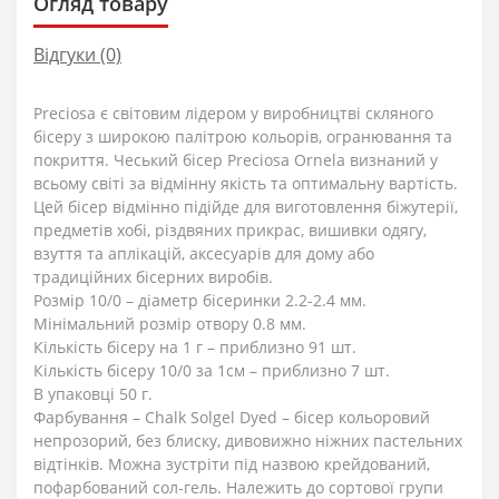
Огляд товару
Відгуки (0)
Preciosa є світовим лідером у виробництві скляного
бісеру з широкою палітрою кольорів, огранювання та
покриття. Чеський бісер Preciosa Ornela визнаний у
всьому світі за відмінну якість та оптимальну вартість.
Цей бісер відмінно підійде для виготовлення біжутерії,
предметів хобі, різдвяних прикрас, вишивки одягу,
взуття та аплікацій, аксесуарів для дому або
традиційних бісерних виробів.
Розмір 10/0 – діаметр бісеринки 2.2-2.4 мм.
Мінімальний розмір отвору 0.8 мм.
Кількість бісеру на 1 г – приблизно 91 шт.
Кількість бісеру 10/0 за 1см – приблизно 7 шт.
В упаковці 50 г.
Фарбування – Chalk Solgel Dyed – бісер кольоровий
непрозорий, без блиску, дивовижно ніжних пастельних
відтінків. Можна зустріти під назвою крейдований,
пофарбований сол-гель. Належить до сортової групи