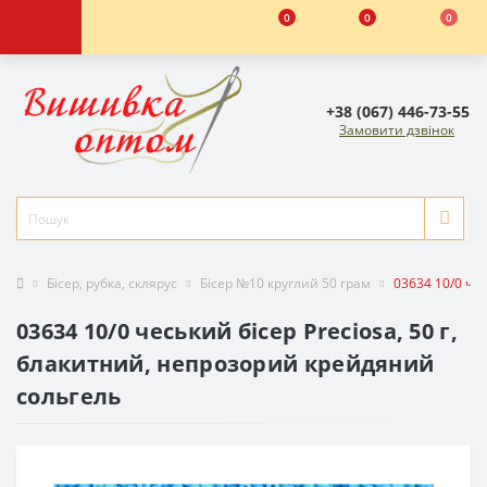
0
0
0
+38 (067) 446-73-55
Замовити дзвінок
Бісер, рубка, склярус
Бісер №10 круглий 50 грам
03634 10/0 че
03634 10/0 чеський бісер Preciosa, 50 г,
блакитний, непрозорий крейдяний
сольгель