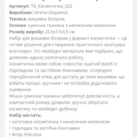
Артикул:
ТБ_Косметичка_322
Виробник:
Virena (Україна)
Техніка:
вишивка бісером
Основа:
сумочна тканина з нанесеним малюнком
Розмір виробу:
25,5x17x3,5 см
Набір для вишивки бісером у форматі косметички — це
готове рішення для створення практичного аксесуара
власноруч. Усі необхідні матеріали вже підібрані, що
дозволяє одразу розпочати роботу.
Косметичка являє собою повністю зшитий виріб із
підкладкою та застібкою-блискавкою. Усередині
передбачений отвір для доступу до зони вишивки, що
робить процес зручним і не потребує додаткового
зшивання.
Міцна сумочна тканина забезпечує довговічність, а
компактний розмір дозволяє зручно зберігати
косметику та необхідні дрібниці.
Набір містить:
• заготовка-косметичка з нанесеним малюнком
• підкладка та застібка-блискавка
• бісер Preciosa