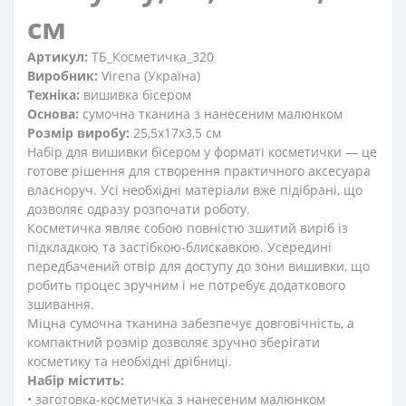
см
Артикул:
ТБ_Косметичка_320
Виробник:
Virena (Україна)
Техніка:
вишивка бісером
Основа:
сумочна тканина з нанесеним малюнком
Розмір виробу:
25,5x17x3,5 см
Набір для вишивки бісером у форматі косметички — це
готове рішення для створення практичного аксесуара
власноруч. Усі необхідні матеріали вже підібрані, що
дозволяє одразу розпочати роботу.
Косметичка являє собою повністю зшитий виріб із
підкладкою та застібкою-блискавкою. Усередині
передбачений отвір для доступу до зони вишивки, що
робить процес зручним і не потребує додаткового
зшивання.
Міцна сумочна тканина забезпечує довговічність, а
компактний розмір дозволяє зручно зберігати
косметику та необхідні дрібниці.
Набір містить:
• заготовка-косметичка з нанесеним малюнком