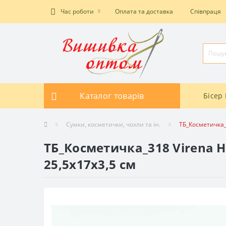
Час роботи
Оплата та доставка
Співпраця
Каталог товарів
Бісер 
Сумки, косметички, чохли та ін.
ТБ_Косметичка_
ТБ_Косметичка_318 Virena Н
25,5x17x3,5 см