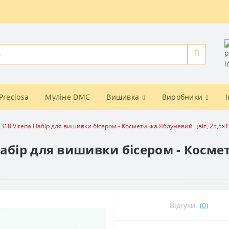
Preciosa
Муліне DMC
Вишивка
Виробники
318 Virena Набір для вишивки бісером - Косметичка Яблуневий цвіт, 25,5x1
абір для вишивки бісером - Косме
Відгуки:
(0)