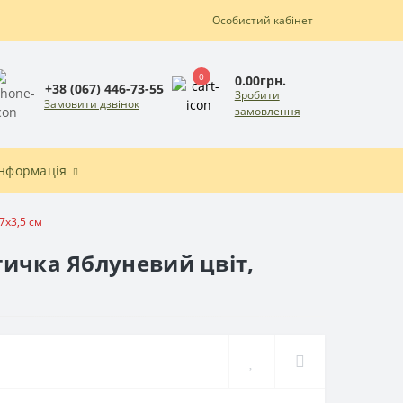
Особистий кабінет
0
0.00грн.
+38 (067) 446-73-55
Зробити
Замовити дзвінок
замовлення
Інформація
7x3,5 см
тичка Яблуневий цвіт,