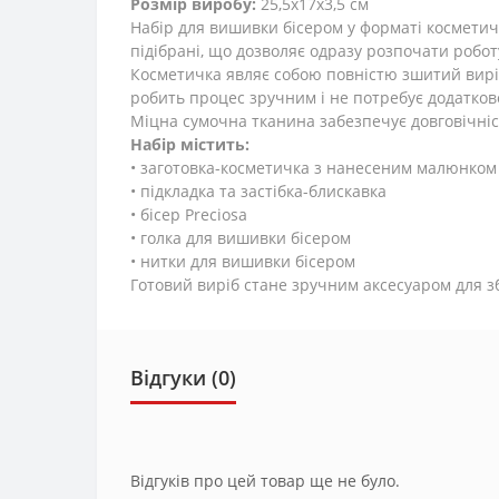
Розмір виробу:
25,5x17x3,5 см
Набір для вишивки бісером у форматі косметич
підібрані, що дозволяє одразу розпочати робот
Косметичка являє собою повністю зшитий виріб
робить процес зручним і не потребує додатко
Міцна сумочна тканина забезпечує довговічніст
Набір містить:
• заготовка-косметичка з нанесеним малюнком
• підкладка та застібка-блискавка
• бісер Preciosa
• голка для вишивки бісером
• нитки для вишивки бісером
Готовий виріб стане зручним аксесуаром для з
Відгуки (0)
Відгуків про цей товар ще не було.