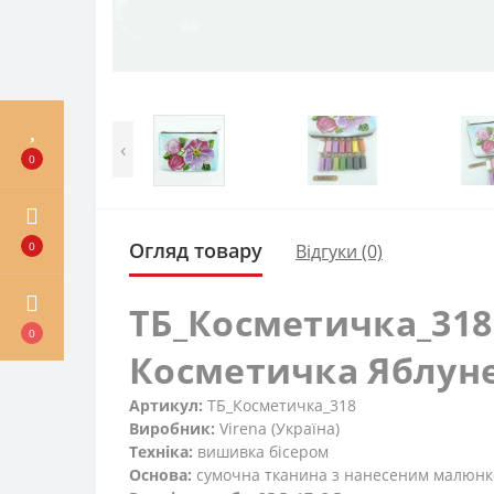
‹
0
Огляд товару
0
Відгуки (0)
ТБ_Косметичка_318 
0
Косметичка Яблунев
Артикул:
ТБ_Косметичка_318
Виробник:
Virena (Україна)
Техніка:
вишивка бісером
Основа:
сумочна тканина з нанесеним малюн