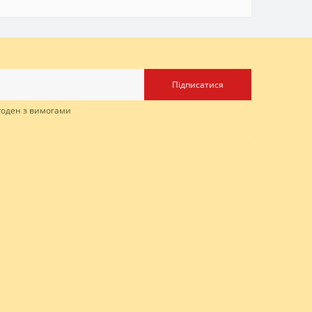
Підписатися
згоден з вимогами