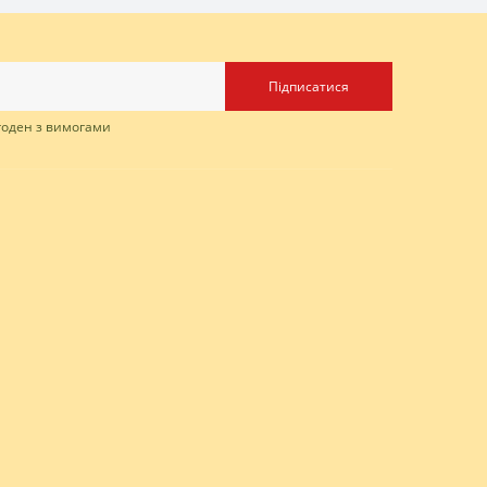
Підписатися
згоден з вимогами