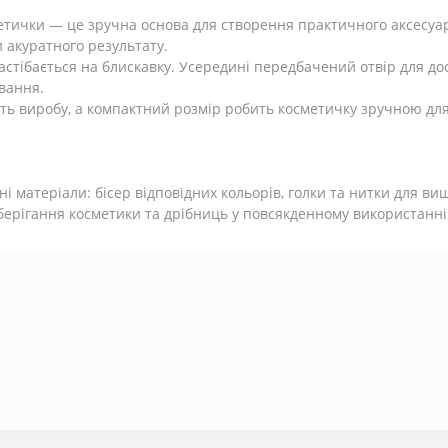
метички — це зручна основа для створення практичного аксесу
и акуратного результату.
застібається на блискавку. Усередині передбачений отвір для д
вання.
ть виробу, а компактний розмір робить косметичку зручною для
 матеріали: бісер відповідних кольорів, голки та нитки для ви
берігання косметики та дрібниць у повсякденному використанні