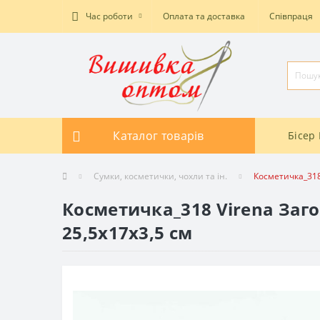
Час роботи
Оплата та доставка
Співпраця
Каталог товарів
Бісер 
Сумки, косметички, чохли та ін.
Косметичка_318
Косметичка_318 Virena Заг
25,5x17x3,5 см