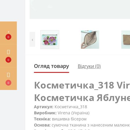
0
‹
0
Огляд товару
Відгуки (0)
Косметичка_318 Vi
0
Косметичка Яблунев
Артикул:
Косметичка_318
Виробник:
Virena (Україна)
Техніка:
вишивка бісером
Основа:
сумочна тканина з нанесеним малюн