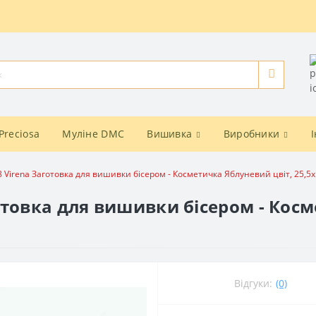
Preciosa
Муліне DMC
Вишивка
Виробники
 Virena Заготовка для вишивки бісером - Косметичка Яблуневий цвіт, 25,5x
отовка для вишивки бісером - Косм
Відгуки:
(0)