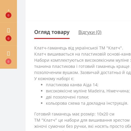
0
Огляд товару
Відгуки (0)
0
Клатч-гаманець від української ТМ "Клатч".
Клатч вишивається на пластиковій основі-канві
Набори комплектуються високоякісним муліне з 
0
тканина пластикова і готовий гаманець краще з
позолоченим вушком. Зазвичай достатньо й одні
У кожному наборі є:
пластикова канва Аіда 14;
високоякісне муліне Madeira, Німеччина;
дві позолочені голки;
кольорова схема та докладна інструкція.
Готовий гаманець має розмір: 10х20 см
ТМ "Клатч" це набори для вишивання хрестом ел
жіночі сумочки без ручки, які носять просто