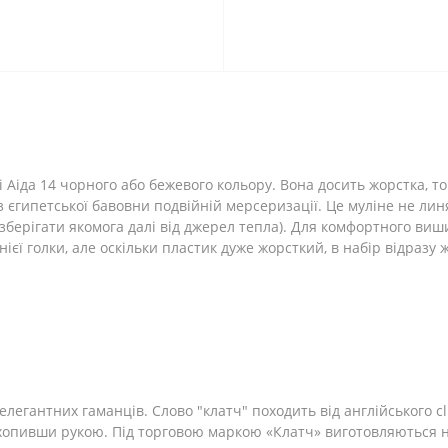
 Аіда 14 чорного або бежевого кольору. Вона досить жорстка, то
єгипетської бавовни подвійній мерсеризації. Це муліне не линяє
берігати якомога далі від джерел тепла). Для комфортного виш
єї голки, але оскільки пластик дуже жорсткий, в набір відразу 
егантних гаманців. Слово "клатч" походить від англійського clu
 обхопивши рукою. Під торговою маркою «Клатч» виготовляються