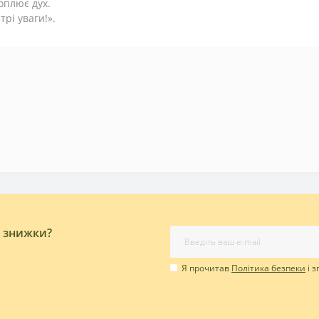
оплює дух.
трі уваги!».
і знижки?
Я прочитав
Політика безпеки
і 