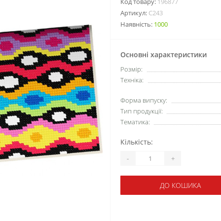
Код товару:
196877
Артикул:
C243
Наявність:
1000
Основні характеристики
Розмір:
Техніка:
Форма випуску:
Тип продукції:
Тематика:
Кількість:
-
+
ДО КОШИКА