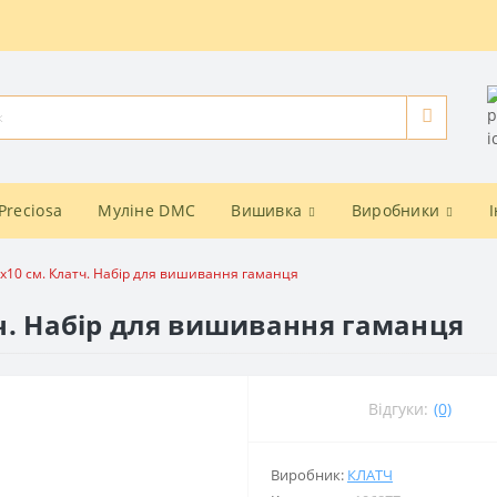
Preciosa
Муліне DMC
Вишивка
Виробники
20x10 см. Клатч. Набір для вишивання гаманця
атч. Набір для вишивання гаманця
Відгуки:
(0)
Виробник:
КЛАТЧ