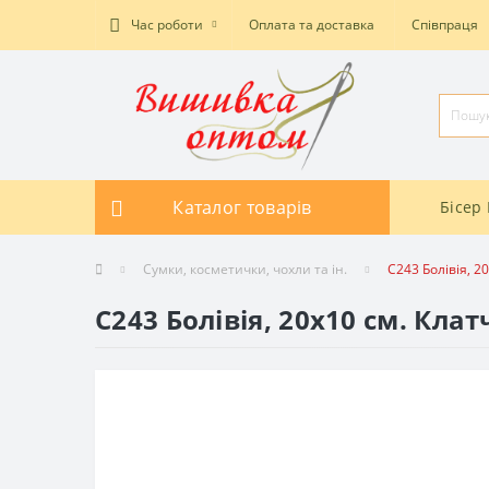
Час роботи
Оплата та доставка
Співпраця
Каталог товарів
Бісер 
Сумки, косметички, чохли та ін.
C243 Болівія, 
C243 Болівія, 20x10 см. Кл