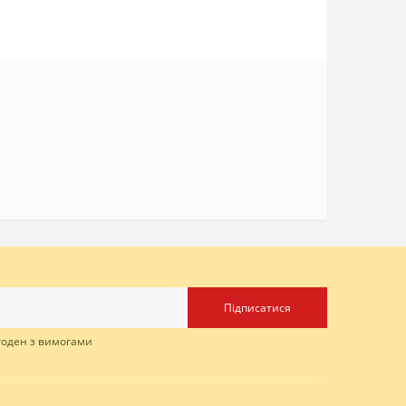
Підписатися
згоден з вимогами