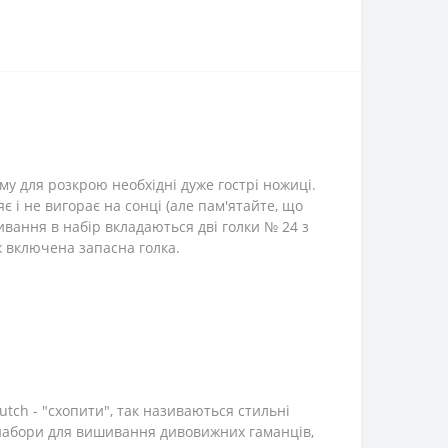
му для розкрою необхідні дуже гострі ножиці.
 і не вигорає на сонці (але пам'ятайте, що
ивання в набір вкладаються дві голки № 24 з
ж включена запасна голка.
tch - "схопити", так називаються стильні
 набори для вишивання дивовижних гаманців,