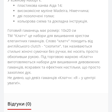
У кожному наборі є:
пластикова канва Аіда 14;
високоякісне муліне Madeira, Німеччина;
дві позолочені голки;
кольорова схема та докладна інструкція.
Готовий гаманець має розмір: 10х20 см
ТМ "Клатч" це набори для вишивання хрестом
елегантних гаманців. Слово "клатч" походить від
англійського clutch - "схопити", так називаються
стильні жіночі сумочки без ручки, які носять просто
обхопивши рукою. Під торговою маркою «Клатч»
виготовляються набори для вишивання дивовижних
гаманців, яскравих та ефектних настільки, що просто
захоплює дух.
Не дивно, що девіз гаманців «Клатч»: «Я – у центрі
уваги!».
Відгуки (0)