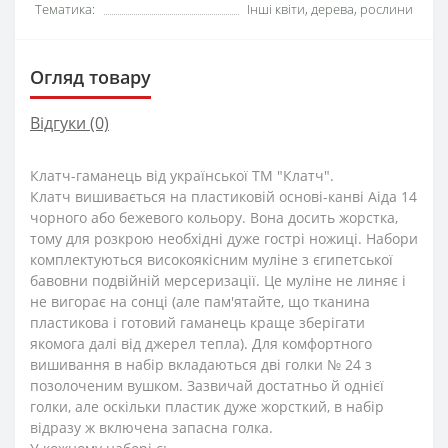
Тематика:
Інші квіти, дерева, рослини
Огляд товару
Відгуки (0)
Клатч-гаманець від української ТМ "Клатч".
Клатч вишивається на пластиковій основі-канві Аіда 14
чорного або бежевого кольору. Вона досить жорстка,
тому для розкрою необхідні дуже гострі ножиці. Набори
комплектуються високоякісним муліне з єгипетської
бавовни подвійній мерсеризації. Це муліне не линяє і
не вигорає на сонці (але пам'ятайте, що тканина
пластикова і готовий гаманець краще зберігати
якомога далі від джерел тепла). Для комфортного
вишивання в набір вкладаються дві голки № 24 з
позолоченим вушком. Зазвичай достатньо й однієї
голки, але оскільки пластик дуже жорсткий, в набір
відразу ж включена запасна голка.