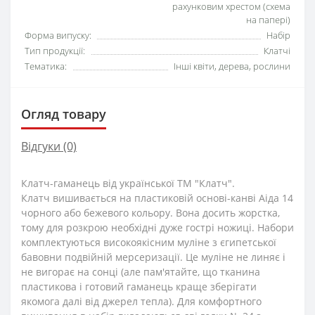
рахунковим хрестом (схема
на папері)
Форма випуску:
Набір
Тип продукції:
Клатчі
Тематика:
Інші квіти, дерева, рослини
Огляд товару
Відгуки (0)
Клатч-гаманець від української ТМ "Клатч".
Клатч вишивається на пластиковій основі-канві Аіда 14
чорного або бежевого кольору. Вона досить жорстка,
тому для розкрою необхідні дуже гострі ножиці. Набори
комплектуються високоякісним муліне з єгипетської
бавовни подвійній мерсеризації. Це муліне не линяє і
не вигорає на сонці (але пам'ятайте, що тканина
пластикова і готовий гаманець краще зберігати
якомога далі від джерел тепла). Для комфортного