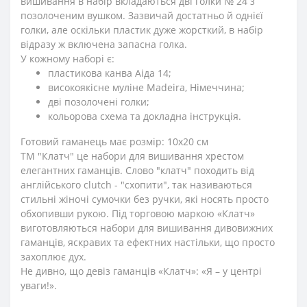
вишивання в набір вкладаються дві голки № 24 з
позолоченим вушком. Зазвичай достатньо й однієї
голки, але оскільки пластик дуже жорсткий, в набір
відразу ж включена запасна голка.
У кожному наборі є:
пластикова канва Аіда 14;
високоякісне муліне Madeira, Німеччина;
дві позолочені голки;
кольорова схема та докладна інструкція.
Готовий гаманець має розмір: 10х20 см
ТМ "Клатч" це набори для вишивання хрестом
елегантних гаманців. Слово "клатч" походить від
англійського clutch - "схопити", так називаються
стильні жіночі сумочки без ручки, які носять просто
обхопивши рукою. Під торговою маркою «Клатч»
виготовляються набори для вишивання дивовижних
гаманців, яскравих та ефектних настільки, що просто
захоплює дух.
Не дивно, що девіз гаманців «Клатч»: «Я – у центрі
уваги!».