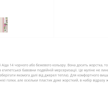
 Аіда 14 чорного або бежевого кольору. Вона досить жорстка, то
єгипетської бавовни подвійній мерсеризації. Це муліне не линяє
берігати якомога далі від джерел тепла). Для комфортного виш
єї голки, але оскільки пластик дуже жорсткий, в набір відразу 