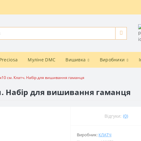
Preciosa
Муліне DMC
Вишивка
Виробники
20x10 см. Клатч. Набір для вишивання гаманця
атч. Набір для вишивання гаманця
Відгуки:
(0)
Виробник:
КЛАТЧ