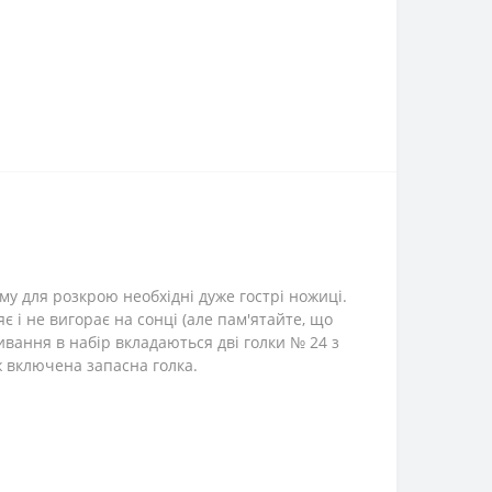
му для розкрою необхідні дуже гострі ножиці.
 і не вигорає на сонці (але пам'ятайте, що
ивання в набір вкладаються дві голки № 24 з
ж включена запасна голка.