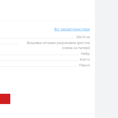
Всі характеристики
20x10 см
Вишивка нитками рахунковим хрестом
(схема на папері)
Набір
Клатчі
Півонії