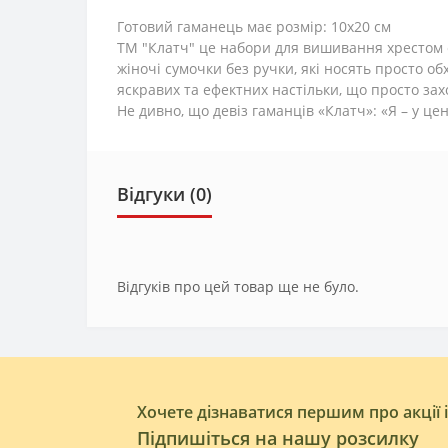
Готовий гаманець має розмір: 10х20 см
ТМ "Клатч" це набори для вишивання хрестом ел
жіночі сумочки без ручки, які носять просто
яскравих та ефектних настільки, що просто зах
Не дивно, що девіз гаманців «Клатч»: «Я – у цен
Відгуки (0)
Відгуків про цей товар ще не було.
Хочете дізнаватися першим про акції 
Підпишіться на нашу розсилку