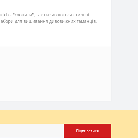
tch - "схопити", так називаються стильні
 набори для вишивання дивовижних гаманців,
Підписатися