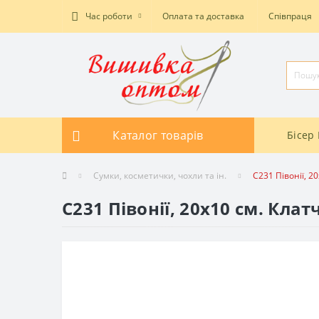
Час роботи
Оплата та доставка
Співпраця
Каталог товарів
Бісер 
Сумки, косметички, чохли та ін.
C231 Півонії, 
C231 Півонії, 20x10 см. Кл