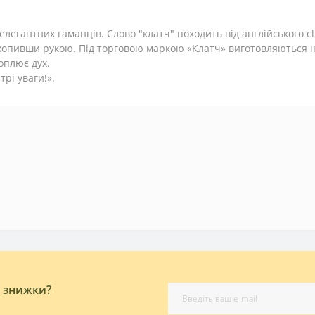
егантних гаманців. Слово "клатч" походить від англійського clu
 обхопивши рукою. Під торговою маркою «Клатч» виготовляються
оплює дух.
трі уваги!».
і знижки?