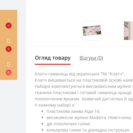
0
0
Огляд товару
Відгуки (0)
0
Клатч-гаманець від української ТМ "Клатч".
Клатч вишивається на пластиковій основі-канві
Набори комплектуються високоякісним муліне з 
тканина пластикова і готовий гаманець краще з
позолоченим вушком. Зазвичай достатньо й одні
У кожному наборі є:
пластикова канва Аіда 14;
високоякісне муліне Madeira, Німеччина;
дві позолочені голки;
кольорова схема та докладна інструкція.