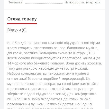
Тематика:
Натюрморти, інтер`єри
Огляд товару
Відгуки (0)
В набір для вишивання гаманців від української фірми
Клатч входить: пластикова основа, бавовняне муліне,
дві голки, застібка, кольорова схема та інструкція. В
якості основи використовується пластикова канва Аіда
14 чорного або бежевого кольору. Вона досить жорстка,
тому для розкрою необхідні дуже гострі ножиці.
Набори комплектуються високоякісним муліне з
єгипетської бавовни подвійний мерсеризації. Це
муліне не линяє і не вигорає на сонці (але пам'ятайте,
що тканина пластикова і готовий гаманець краще
зберігати подалі від джерел тепла).Для комфортного
вишивання в набір вкладаються дві голки № 24 з
позолоченим вушком. Зазвичай достатньо і однієї