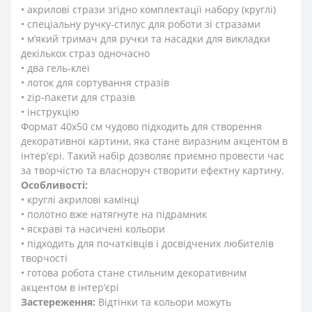
• акрилові стрази згідно комплектації набору (круглі)
• спеціальну ручку-стилус для роботи зі стразами
• м’який тримач для ручки та насадки для викладки
декількох страз одночасно
• два гель-клеї
• лоток для сортування стразів
• zip-пакети для стразів
• інструкцію
Формат 40x50 см чудово підходить для створення
декоративної картини, яка стане виразним акцентом в
інтер’єрі. Такий набір дозволяє приємно провести час
за творчістю та власноруч створити ефектну картину.
Особливості:
• круглі акрилові камінці
• полотно вже натягнуте на підрамник
• яскраві та насичені кольори
• підходить для початківців і досвідчених любителів
творчості
• готова робота стане стильним декоративним
акцентом в інтер’єрі
Застереження:
Відтінки та кольори можуть