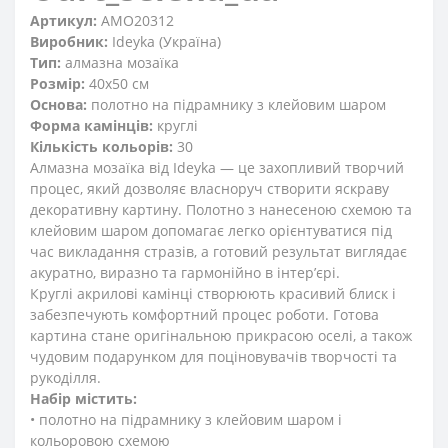
Артикул:
AMO20312
Виробник:
Ideyka (Україна)
Тип:
алмазна мозаїка
Розмір:
40x50 см
Основа:
полотно на підрамнику з клейовим шаром
Форма камінців:
круглі
Кількість кольорів:
30
Алмазна мозаїка від Ideyka — це захопливий творчий
процес, який дозволяє власноруч створити яскраву
декоративну картину. Полотно з нанесеною схемою та
клейовим шаром допомагає легко орієнтуватися під
час викладання стразів, а готовий результат виглядає
акуратно, виразно та гармонійно в інтер’єрі.
Круглі акрилові камінці створюють красивий блиск і
забезпечують комфортний процес роботи. Готова
картина стане оригінальною прикрасою оселі, а також
чудовим подарунком для поціновувачів творчості та
рукоділля.
Набір містить:
• полотно на підрамнику з клейовим шаром і
кольоровою схемою