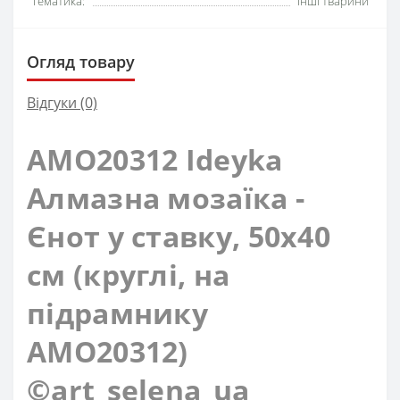
Тематика:
Інші тварини
Огляд товару
Відгуки (0)
AMO20312 Ideyka
Алмазна мозаїка -
Єнот у ставку, 50x40
см (круглі, на
підрамнику
AMO20312)
©art_selena_ua