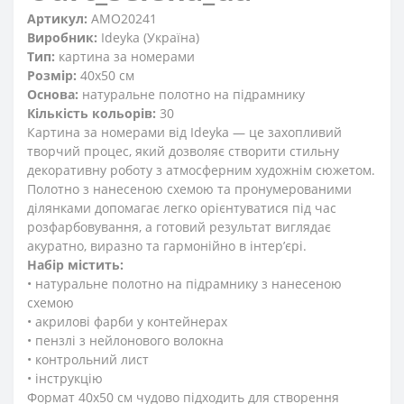
Артикул:
AMO20241
Виробник:
Ideyka (Україна)
Тип:
картина за номерами
Розмір:
40x50 см
Основа:
натуральне полотно на підрамнику
Кількість кольорів:
30
Картина за номерами від Ideyka — це захопливий
творчий процес, який дозволяє створити стильну
декоративну роботу з атмосферним художнім сюжетом.
Полотно з нанесеною схемою та пронумерованими
ділянками допомагає легко орієнтуватися під час
розфарбовування, а готовий результат виглядає
акуратно, виразно та гармонійно в інтер’єрі.
Набір містить:
• натуральне полотно на підрамнику з нанесеною
схемою
• акрилові фарби у контейнерах
• пензлі з нейлонового волокна
• контрольний лист
• інструкцію
Формат 40x50 см чудово підходить для створення