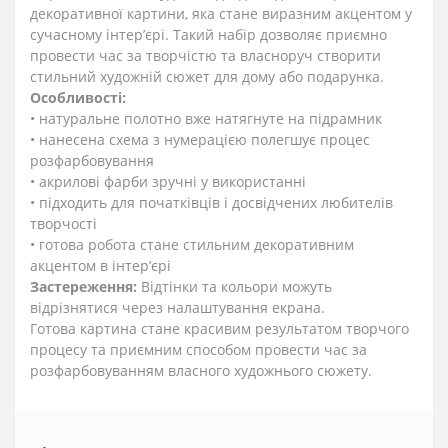
декоративної картини, яка стане виразним акцентом у
сучасному інтер’єрі. Такий набір дозволяє приємно
провести час за творчістю та власноруч створити
стильний художній сюжет для дому або подарунка.
Особливості:
• натуральне полотно вже натягнуте на підрамник
• нанесена схема з нумерацією полегшує процес
розфарбовування
• акрилові фарби зручні у використанні
• підходить для початківців і досвідчених любителів
творчості
• готова робота стане стильним декоративним
акцентом в інтер’єрі
Застереження:
Відтінки та кольори можуть
відрізнятися через налаштування екрана.
Готова картина стане красивим результатом творчого
процесу та приємним способом провести час за
розфарбовуванням власного художнього сюжету.