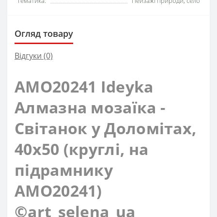
Тематика:
Пейзажі природи, село
Огляд товару
Відгуки (0)
AMO20241 Ideyka
Алмазна мозаїка -
Світанок у Доломітах,
40х50 (круглі, на
підрамнику
AMO20241)
©art_selena_ua