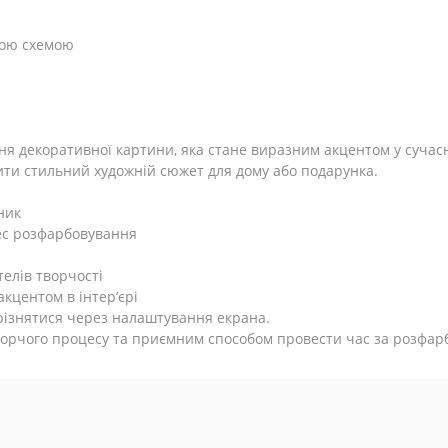
ною схемою
ня декоративної картини, яка стане виразним акцентом у сучасн
ити стильний художній сюжет для дому або подарунка.
ник
ес розфарбовування
телів творчості
кцентом в інтер’єрі
дрізнятися через налаштування екрана.
ворчого процесу та приємним способом провести час за розфар