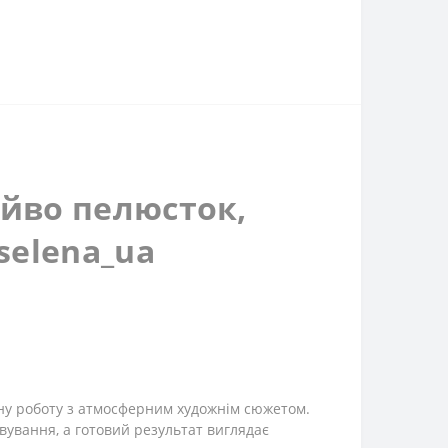
яйво пелюсток,
selena_ua
ну роботу з атмосферним художнім сюжетом.
ування, а готовий результат виглядає