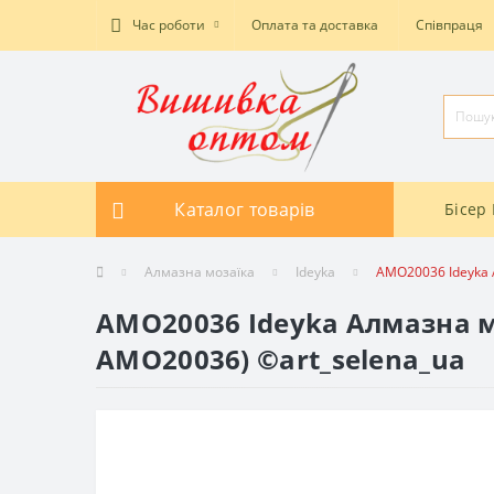
Час роботи
Оплата та доставка
Співпраця
Каталог товарів
Бісер 
Алмазна мозаїка
Ideyka
AMO20036 Ideyka А
AMO20036 Ideyka Алмазна мо
AMO20036) ©art_selena_ua