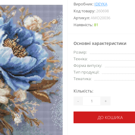
Виробник:
IDEYKA
Код товару:
260698
Артикул:
AMO20036
Наявність:
81
Основні характеристики
Розмір:
Техніка:
Форма випуску:
Тип продукції:
Тематика:
Кількість:
-
+
ДО КОШИКА