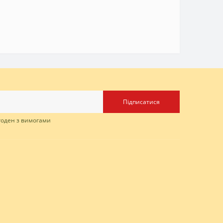
Підписатися
згоден з вимогами