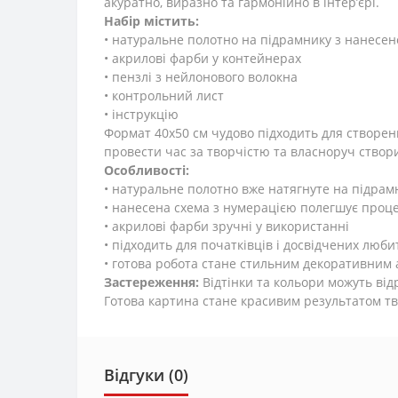
акуратно, виразно та гармонійно в інтер’єрі.
Набір містить:
• натуральне полотно на підрамнику з нанесе
• акрилові фарби у контейнерах
• пензлі з нейлонового волокна
• контрольний лист
• інструкцію
Формат 40x50 см чудово підходить для створен
провести час за творчістю та власноруч створ
Особливості:
• натуральне полотно вже натягнуте на підрам
• нанесена схема з нумерацією полегшує проц
• акрилові фарби зручні у використанні
• підходить для початківців і досвідчених люби
• готова робота стане стильним декоративним а
Застереження:
Відтінки та кольори можуть ві
Готова картина стане красивим результатом т
Відгуки (0)