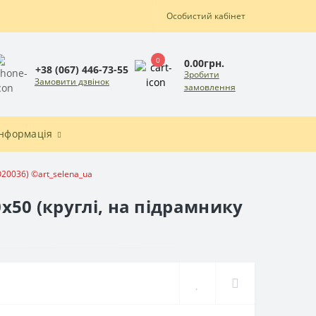
Особистий кабінет
0
0.00грн.
+38 (067) 446-73-55
Зробити
Замовити дзвінок
замовлення
Інформація
O20036) ©art_selena_ua
х50 (круглі, на підрамнику