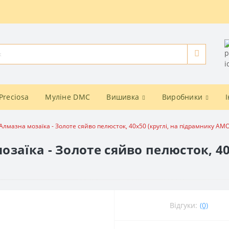
Preciosa
Муліне DMC
Вишивка
Виробники
лмазна мозаїка - Золоте сяйво пелюсток, 40х50 (круглі, на підрамнику AM
заїка - Золоте сяйво пелюсток, 40
Відгуки:
(0)