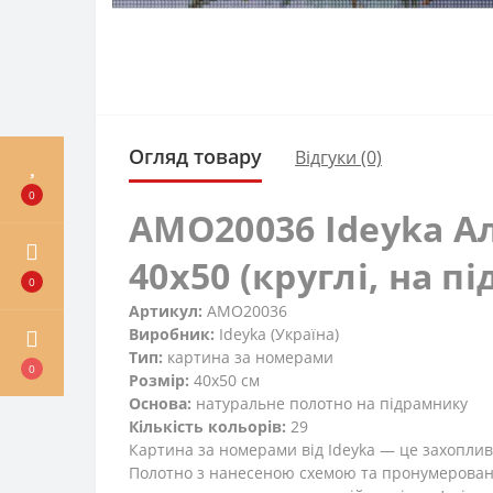
Огляд товару
Відгуки (0)
0
AMO20036 Ideyka Ал
40х50 (круглі, на 
0
Артикул:
AMO20036
Виробник:
Ideyka (Україна)
Тип:
картина за номерами
0
Розмір:
40x50 см
Основа:
натуральне полотно на підрамнику
Кількість кольорів:
29
Картина за номерами від Ideyka — це захопли
Полотно з нанесеною схемою та пронумеровани