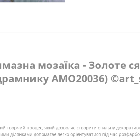
мазна мозаїка - Золоте с
підрамнику AMO20036) ©art_
вий творчий процес, який дозволяє створити стильну декоратив
ми ділянками допомагає легко орієнтуватися під час розфарбов