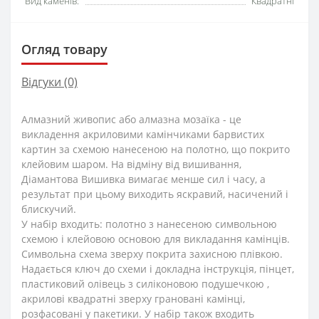
Вид каменів:
Квадратні
Огляд товару
Відгуки (0)
Алмазний живопис або алмазна мозаїка - це
викладення акриловими камінчиками барвистих
картин за схемою нанесеною на полотно, що покрито
клейовим шаром. На відміну від вишивання,
Діамантова Вишивка вимагає менше сил і часу, а
результат при цьому виходить яскравий, насичений і
блискучий.
У набір входить: полотно з нанесеною символьною
схемою і клейовою основою для викладання камінців.
Символьна схема зверху покрита захисною плівкою.
Надається ключ до схеми і докладна інструкція, пінцет,
пластиковий олівець з силіконовою подушечкою ,
акрилові квадратні зверху грановані камінці,
розфасовані у пакетики. У набір також входить