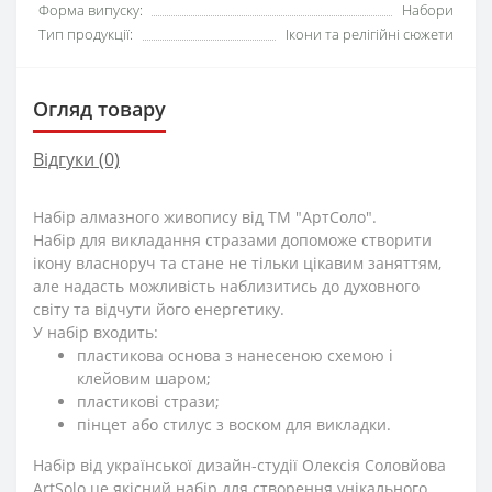
Форма випуску:
Набори
Тип продукції:
Ікони та релігійні сюжети
Огляд товару
Відгуки (0)
Набір алмазного живопису від TM "АртСоло".
Набір для викладання стразами допоможе створити
ікону власноруч та стане не тільки цікавим заняттям,
але надасть можливість наблизитись до духовного
світу та відчути його енергетику.
У набір входить:
пластикова основа з нанесеною схемою і
клейовим шаром;
пластикові стрази;
пінцет або стилус з воском для викладки.
Набір від української дизайн-студії Олексія Соловйова
ArtSolo це якісний набір для створення унікального