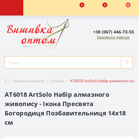
0
0
0
+38 (067) 446-73-55
Замовити дзвінок
Алмазна мозаїка
ArtSolo
АТ6018 ArtSolo Набір алмазного жив
АТ6018 ArtSolo Набір алмазного
живопису - Ікона Пресвята
Богородиця Позбавительниця 14x18
см