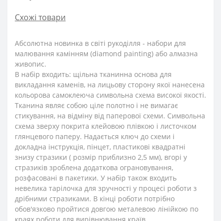
Схожі товари
Абсолютна новинка в світі рукоділля - набори для
малювання камінням (diamond painting) або алмазна
живопис.
В набір входить: щільна тканинна основа для
викладання каменів, на лицьову сторону якої нанесена
кольорова самоклеюча символьна схема високої якості.
Тканина являє собою ціле полотно і не вимагає
стикування, на відміну від паперової схеми. Символьна
схема зверху покрита клейовою плівкою і листочком
глянцевого паперу. Надається ключ до схеми і
докладна інструкція, пінцет, пластикові квадратні
знизу стразики ( розмір приблизно 2,5 мм), вгорі у
стразиків зроблена додаткова ограновування,
розфасовані в пакетики. У набір також входить
невелика тарілочка для зручності у процесі роботи з
дрібними стразиками. В кінці роботи потрібно
обов'язково пройтися довгою металевою лінійкою по
краях роботи для вирівнювання країв.