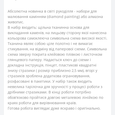
Абсолютна новинка в світі рукоділля - набори для
малювання камінням (diamond painting) або алмазна
живопис.
В набір входить: щільна тканинна основа для
викладання каменів, на лицьову сторону якої нанесена
кольорова самоклеюча символьна схема високої якості.
Тканина являє собою ціле полотно і не вимагає
стикування, на відміну від паперової схеми. Символьна
схема зверху покрита клейовою плівкою і листочком
глянцевого паперу. Надається ключ до схеми і
докладна інструкція, пінцет, пластикові квадратні
знизу стразики ( розмір приблизно 2,5 мм), вгорі у
стразиків зроблена додаткова ограновування,
розфасовані в пакетики. У набір також входить
невелика тарілочка для зручності у процесі роботи з
дрібними стразиками. В кінці роботи потрібно
обов'язково пройтися довгою металевою лінійкою по
краях роботи для вирівнювання країв.
Готова робота виглядає дуже яскраво і оригінально.