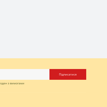
Підписатися
згоден з вимогами