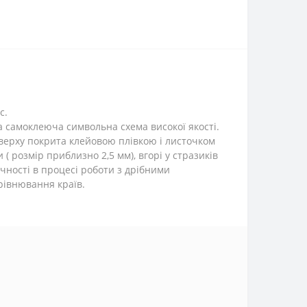
с.
а самоклеюча символьна схема високої якості.
зверху покрита клейовою плівкою і листочком
( розмір приблизно 2,5 мм), вгорі у стразиків
чності в процесі роботи з дрібними
рівнювання країв.