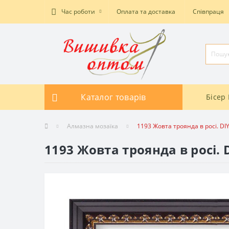
Час роботи
Оплата та доставка
Співпраця
Каталог товарів
Бісер 
Алмазна мозаїка
1193 Жовта троянда в росі. D
1193 Жовта троянда в росі.