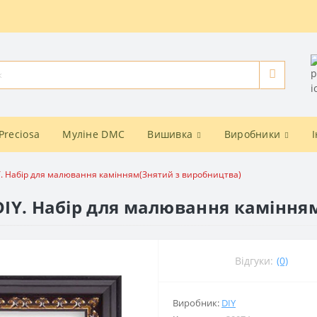
Preciosa
Муліне DMC
Вишивка
Виробники
IY. Набір для малювання камінням(Знятий з виробництва)
 DIY. Набір для малювання камінн
Відгуки:
(0)
Виробник:
DIY