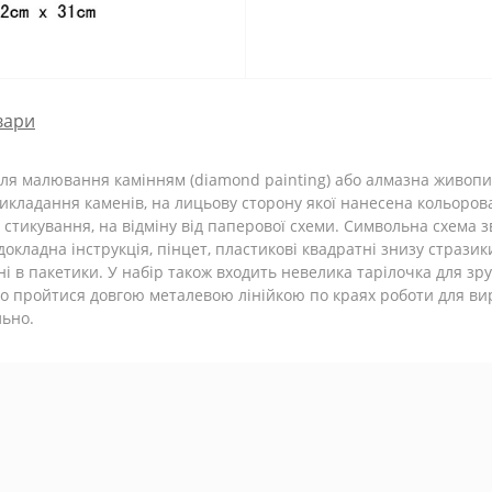
вари
 для малювання камінням (diamond painting) або алмазна живопи
викладання каменів, на лицьову сторону якої нанесена кольоров
 стикування, на відміну від паперової схеми. Символьна схема 
окладна інструкція, пінцет, пластикові квадратні знизу стразики 
 в пакетики. У набір також входить невелика тарілочка для зру
ово пройтися довгою металевою лінійкою по краях роботи для ви
льно.