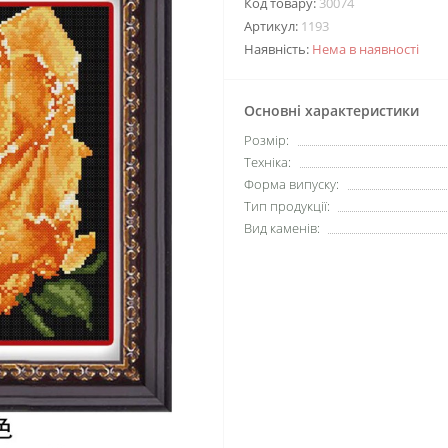
Код товару:
30074
Артикул:
1193
Наявність:
Нема в наявності
Основні характеристики
Розмір:
Техніка:
Форма випуску:
Тип продукції:
Вид каменів: