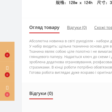
Огляд товару
Відгуки (0)
Схожі то
Абсолютна новинка в світі рукоділля - набори
У набір входить: щільна тканинна основа для 
Тканина являє собою ціле полотно і не вимагає
0
глянцевого паперу. Надається ключ до схеми і д
зроблена додаткова ограновування, розфасовані
стразиками. В кінці роботи потрібно обов'язк
Готова робота виглядає дуже яскраво і оригіна
0
Відгуки (0)
0