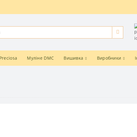
Preciosa
Муліне DMC
Вишивка
Виробники