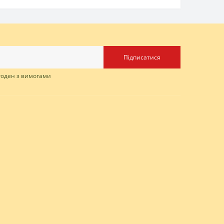
Підписатися
згоден з вимогами