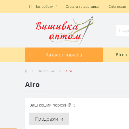
Час роботи
Оплата та доставка
Співпраця
Каталог товарів
Бісер 
Виробник
Airo
Airo
Ваш кошик порожній :(
Продовжити