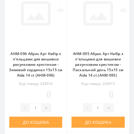
AHM-096 Абрис Арт Набір з
AHM-095 Абрис Арт Набір з
п'яльцами для вишивки
п'яльцами для вишивки
рахунковим хрестиком -
рахунковим хрестиком -
Зимовий кардинал 15x15 см
Пасхальний день 15x15 см
Aida 14 ct (АНМ-096)
Aida 14 ct (АНМ-095)
Код товару: 243016
Код товару: 243015
0
0
-
+
-
+
ДО КОШИКА
ДО КОШИКА