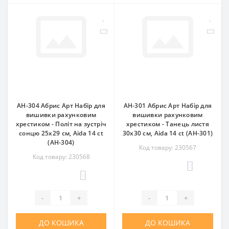
AH-304 Абрис Арт Набір для
AH-301 Абрис Арт Набір для
вишивки рахунковим
вишивки рахунковим
хрестиком - Політ на зустріч
хрестиком - Танець листя
сонцю 25x29 см, Aida 14 ct
30x30 см, Aida 14 ct (АН-301)
(АН-304)
Код товару: 230567
Код товару: 230568
0
0
-
+
-
+
ДО КОШИКА
ДО КОШИКА