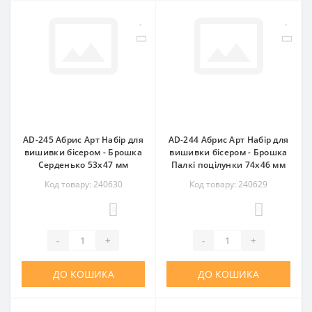
AD-245 Абрис Арт Набір для
AD-244 Абрис Арт Набір для
вишивки бісером - Брошка
вишивки бісером - Брошка
Серденько 53x47 мм
Палкі поцілунки 74x46 мм
Код товару: 240630
Код товару: 240629
0
0
-
+
-
+
ДО КОШИКА
ДО КОШИКА