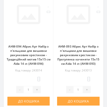
AHM-094 Абрис Арт Набір з
AHM-093 Абрис Арт Набір з
п'яльцами для вишивки
п'яльцами для вишивки
рахунковим хрестиком -
рахунковим хрестиком -
Традиційний мотив 15x15 см
Прогулянка каченяти 15x15
Aida 14 ct (АНМ-094)
см Aida 14 ct (АНМ-093)
Код товару: 243014
Код товару: 243013
0
0
-
+
-
+
ДО КОШИКА
ДО КОШИКА