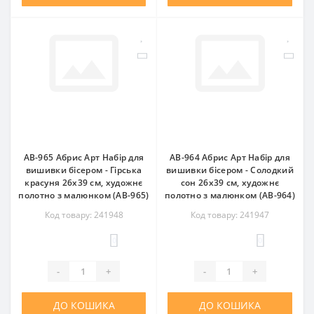
AB-965 Абрис Арт Набір для
AB-964 Абрис Арт Набір для
вишивки бісером - Гірська
вишивки бісером - Солодкий
красуня 26x39 см, художнє
сон 26x39 см, художнє
полотно з малюнком (АВ-965)
полотно з малюнком (АВ-964)
Код товару: 241948
Код товару: 241947
0
0
-
+
-
+
ДО КОШИКА
ДО КОШИКА