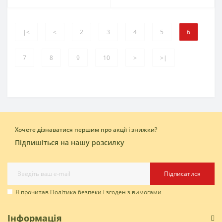
|<
<
2
3
4
5
6
7
8
9
10
>
>|
Хочете дізнаватися першим про акції і знижки?
Підпишіться на нашу розсилку
Підписатися
Я прочитав
Політика безпеки
і згоден з вимогами
Інформація