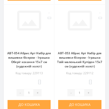
ABT-054 Абрис Арт Набір для
ABT-053 Абрис Арт Набір для
вишивки бісером - Іграшка
вишивки бісером - Іграшка
Оберіг кохання 15x7 см
Твій маленький Купідон 15x7
(художній холст)
см (художній холст)
Код товару: 229113
Код товару: 229112
0
0
-
+
-
+
ДО КОШИКА
ДО КОШИКА