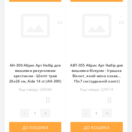
AH-300 Абрис Арт Набір для
ABT-055 Абрис Арт Набір для
вишивки рахунковим
вишивки бісером - Іграшка
хрестиком - Шепіт трав
Віконт, який мене кохав…
26x26 см, Aida 14 ct (АН-300)
15x7 см (художній холст)
Код товару: 230566
Код товару: 229114
0
0
-
+
-
+
ДО КОШИКА
ДО КОШИКА