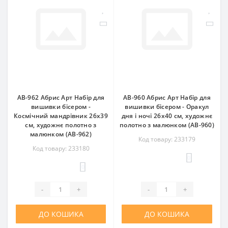
AB-962 Абрис Арт Набір для
AB-960 Абрис Арт Набір для
вишивки бісером -
вишивки бісером - Оракул
Космічний мандрівник 26x39
дня і ночі 26x40 см, художнє
см, художнє полотно з
полотно з малюнком (АВ-960)
малюнком (АВ-962)
Код товару: 233179
Код товару: 233180
0
0
-
+
-
+
ДО КОШИКА
ДО КОШИКА