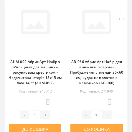
AHM-092 Абрис Арт Набір з
AB-966 Абрис Арт Набір для
п'яльцами для вишивки
вишивки бісером -
рахунковим хрестиком -
Пробудження легенди 30x60
Недочитана історія 15x15 см
см, художнє полотно з
Aida 14 ct (АНМ-092)
малюнком (АВ-966)
Код товару: 243012
Код товару: 241949
0
0
-
+
-
+
ДО КОШИКА
ДО КОШИКА