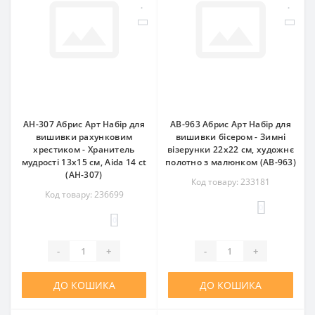
AH-307 Абрис Арт Набір для
AB-963 Абрис Арт Набір для
вишивки рахунковим
вишивки бісером - Зимні
хрестиком - Хранитель
візерyнки 22x22 см, художнє
мудрості 13x15 см, Aida 14 ct
полотно з малюнком (АВ-963)
(АН-307)
Код товару: 233181
Код товару: 236699
0
0
-
+
-
+
ДО КОШИКА
ДО КОШИКА