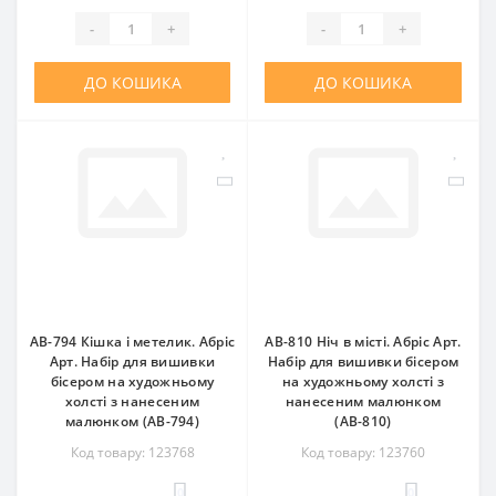
-
+
-
+
ДО КОШИКА
ДО КОШИКА
AB-794 Кішка і метелик. Абріс
AB-810 Ніч в місті. Абріс Арт.
Арт. Набір для вишивки
Набір для вишивки бісером
бісером на художньому
на художньому холсті з
холсті з нанесеним
нанесеним малюнком
малюнком (АВ-794)
(АВ-810)
Код товару: 123768
Код товару: 123760
0
0