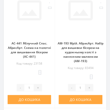
AC-441 Яблучний Спас.
AM-193 Мрій. АбрисАрт. Набір
АбрисАрт. Схема на полотні
для вишивки бісером на
для вишивання бісером
художньому холсті з
(АС-441)
нанесеним малюнком
(АМ-193)
Код товару: 23158
Код товару: 83494
0
0
-
+
-
+
ДО КОШИКА
ДО КОШИКА