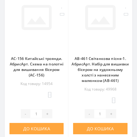
AC-156 Китайські троянди.
AB-461 Світанкова пісня-1.
АбрисАрт. Схема на полотні
АбрисАрт. Набір для вишивки
для вишивання бісером
бісером на художньому
(АС-156)
холсті з нанесеним
малюнком (АВ-461)
Код товару: 14954
Код товару: 49968
0
0
-
+
-
+
ДО КОШИКА
ДО КОШИКА