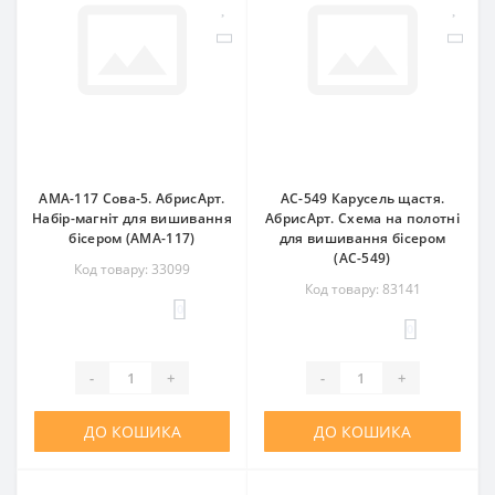
AMA-117 Сова-5. АбрисАрт.
AC-549 Карусель щастя.
Набір-магніт для вишивання
АбрисАрт. Схема на полотні
бісером (АМА-117)
для вишивання бісером
(АС-549)
Код товару: 33099
Код товару: 83141
0
0
-
+
-
+
ДО КОШИКА
ДО КОШИКА