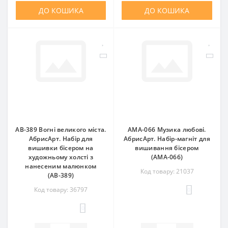
ДО КОШИКА
ДО КОШИКА
AB-389 Вогні великого міста.
AMA-066 Музика любові.
АбрисАрт. Набір для
АбрисАрт. Набір-магніт для
вишивки бісером на
вишивання бісером
художньому холсті з
(АМА-066)
нанесеним малюнком
Код товару: 21037
(АВ-389)
Код товару: 36797
0
0