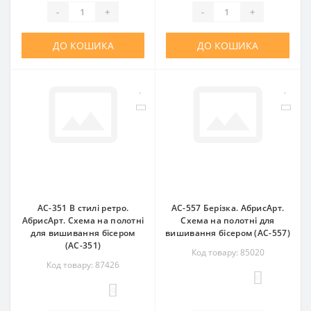
-
+
-
+
ДО КОШИКА
ДО КОШИКА
AC-351 В стилі ретро.
AC-557 Берізка. АбрисАрт.
АбрисАрт. Схема на полотні
Схема на полотні для
для вишивання бісером
вишивання бісером (АС-557)
(АС-351)
Код товару: 85020
Код товару: 87426
0
0