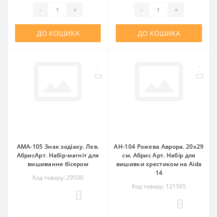
-
+
-
+
ДО КОШИКА
ДО КОШИКА
AMA-105 Знак зодіаку. Лев.
AH-104 Рожева Аврора. 20x29
АбрисАрт. Набір-магніт для
см. Абрис Арт. Набір для
вишивання бісером
вишивки хрестиком на Aida
14
Код товару: 29500
Код товару: 121565
0
0