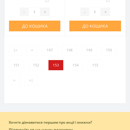
-
+
-
+
ДО КОШИКА
ДО КОШИКА
|<
<
147
148
149
150
151
152
153
154
155
>
>|
Хочете дізнаватися першим про акції і знижки?
Підпишіться на нашу розсилку