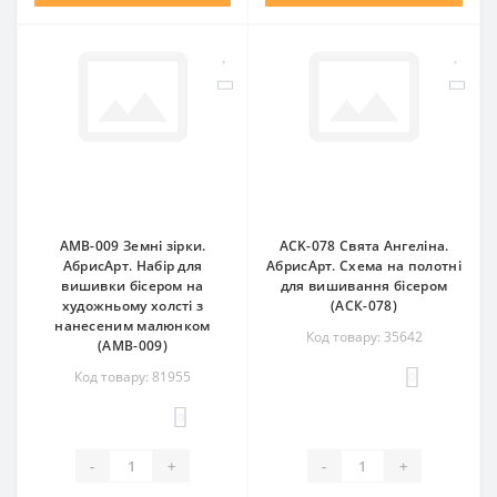
AMB-009 Земні зірки.
ACK-078 Свята Ангеліна.
АбрисАрт. Набір для
АбрисАрт. Схема на полотні
вишивки бісером на
для вишивання бісером
художньому холсті з
(АСК-078)
нанесеним малюнком
Код товару: 35642
(АМВ-009)
Код товару: 81955
0
0
-
+
-
+