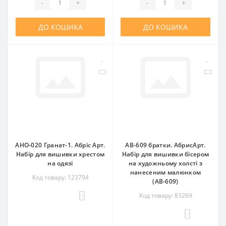
-
+
-
+
ДО КОШИКА
ДО КОШИКА
AHO-020 Гранат-1. Абріс Арт.
AB-609 братки. АбрисАрт.
Набір для вишивки хрестом
Набір для вишивки бісером
на одязі
на художньому холсті з
нанесеним малюнком
Код товару: 123794
(АВ-609)
Код товару: 83269
0
0