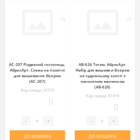
AC-207 Різдвяний гостинець.
AB-626 Тотем. АбрисАрт.
АбрисАрт. Схема на полотні
Набір для вишивки бісером
для вишивання бісером
на художньому холсті з
(АС-207)
нанесеним малюнком
(АВ-626)
Код товару: 24773
Код товару: 87419
0
0
-
+
-
+
ДО КОШИКА
ДО КОШИКА