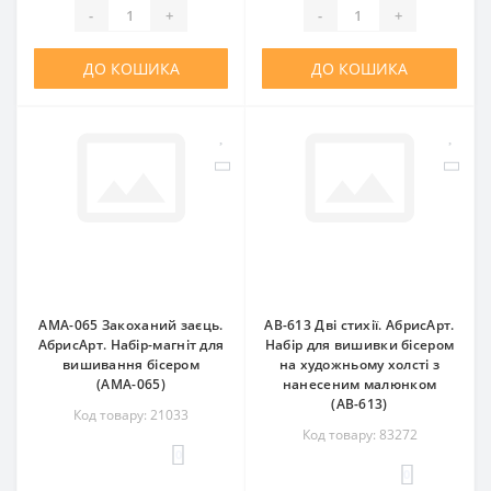
-
+
-
+
ДО КОШИКА
ДО КОШИКА
AMA-065 Закоханий заєць.
AB-613 Дві стихії. АбрисАрт.
АбрисАрт. Набір-магніт для
Набір для вишивки бісером
вишивання бісером
на художньому холсті з
(АМА-065)
нанесеним малюнком
(АВ-613)
Код товару: 21033
Код товару: 83272
0
0